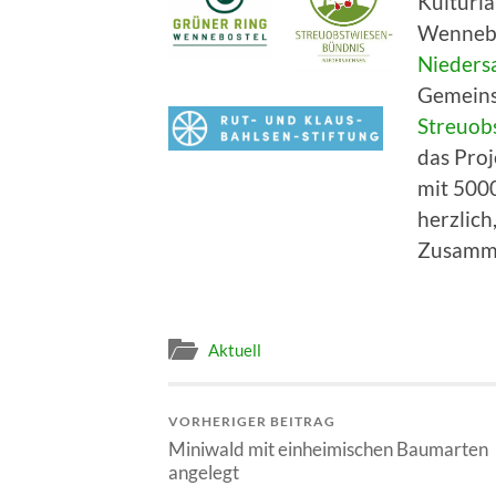
Kulturla
Wennebo
Niedersa
Gemeinsc
Streuob
das Pro
mit 500
herzlich
Zusamme
Aktuell
VORHERIGER BEITRAG
Miniwald mit einheimischen Baumarten
angelegt