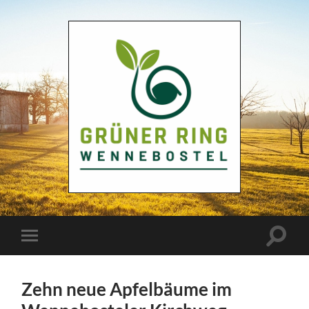
Grüner
Ring
Wennebostel
Suchfe
Mobile-
ein-/a
Menü
ein-/ausblenden
Zehn neue Apfelbäume im